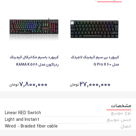
کیبورد بی سیم گیمینگ لاجیتک
کیبورد باسیم مکانیکال گیمینگ
مدل G Pro X 60
ردراگون مدل KAMA K578
LIGHTSPEED
7,800,000
27,000,000
تومان
تومان
مشخصات
نوع سوییچ
Linear RED Switch
جنس سوییچ
Light and Instant
اتصال
Wired – Braided fiber cable