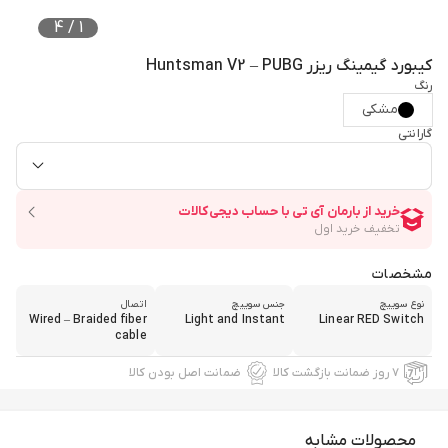
4
/
1
کیبورد گیمینگ ریزر Huntsman V2 – PUBG
رنگ
مشکی
گارانتی
مشخصات
نوع سوییچ
جنس سوییچ
اتصال
Wired – Braided fiber
Light and Instant
Linear RED Switch
cable
۷ روز ضمانت بازگشت کالا
ضمانت اصل بودن کالا
محصولات مشابه