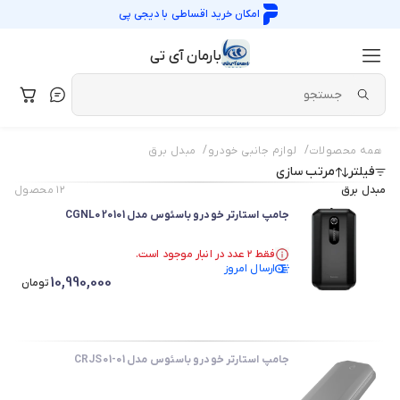
امکان خرید اقساطی با
دیجی پی
بارمان آی تی
/
/
همه محصولات
لوازم جانبی خودرو
مبدل برق
فیلتر
مرتب سازی
مبدل برق
۱۲
محصول
جامپ استارتر خودرو باسئوس مدل CGNL020101
فقط ۲ عدد در انبار موجود است.
ارسال امروز
در سبد خرید بیش از ۷۰ نفر.
10,990,000
فقط ۲ عدد در انبار موجود است.
تومان
جامپ استارتر خودرو باسئوس مدل CRJS01-01