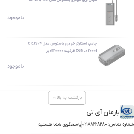
مبدل برق خودرو باسئوس مدل CRNBQ-A01
ناموجود
جامپ استارتر خودرو باسئوس مدل CRJS04
CGNL020001 ظرفیت 20000 آمپر
ناموجود
بازگشت به بالا
بارمان آی تی
شماره تماس:
02188228280
پاسخگوی شما هستیم